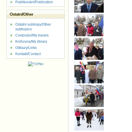
Publikování/Publication
Ostatní/Other
Ostatní subtropy/Other
subtropics
Cestování/My travels
Knihovna/My library
Odkazy/Links
Kontakt/Contact