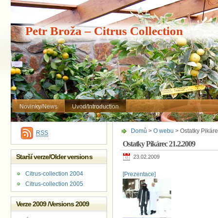
Petr Broža – Citrus Collection
Novinky/News
Uvod/Introduction
Domů
>
O webu
> Ostatky Pikár
RSS
Ostatky Pikárec 21.2.2009
Starší verze/Older versions
23.02.2009
Citrus-collection 2004
[Prezentace]
Citrus-collection 2005
Verze 2009 /Versions 2009