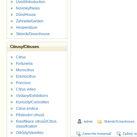
Úvod/Introduction
Novinky/News
Dům/House
Zahrada/Garden
Hesperidium
Skleník/Greenhouse
Citrusy/Citruses
Citrus
Fortunella
Microcitrus
Eremocitrus
Poncirus
Citrus video
Výstavy/Exhibitions
Kuriozity/Curiosities
Citrus erotica
Pěstování citrusů
Klasifikace citrusů/Citrus
admin
Skleník/Greenhouse
classification
Odrůdy/Varieties
Zanechte komentář
Zpětný o