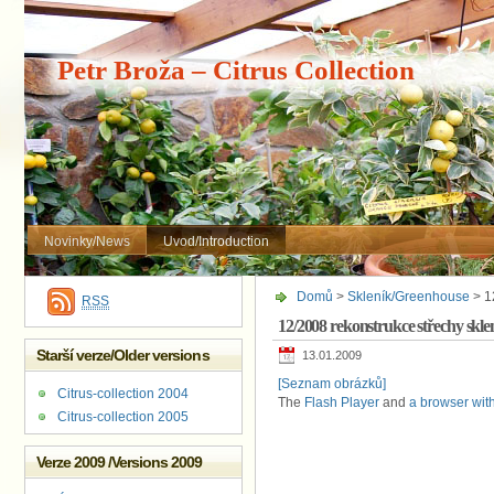
Petr Broža – Citrus Collection
Novinky/News
Uvod/Introduction
Domů
>
Skleník/Greenhouse
> 1
RSS
12/2008 rekonstrukce střechy skl
Starší verze/Older versions
13.01.2009
[Seznam obrázků]
Citrus-collection 2004
The
Flash Player
and
a browser with
Citrus-collection 2005
Verze 2009 /Versions 2009