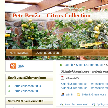
Petr Broža – Citrus Collection
Novinky/News
Uvod/Introduction
Domů
>
Skleník/Greenhouse
> S
RSS
Skleník/Greenhouse – website ver
Starší verze/Older versions
16.02.2009
Skleník/Greenhouse – website vers
Citrus-collection 2004
Skleník/Greenhouse – website vers
Citrus-collection 2005
admin
Skleník/Greenhouse
Verze 2009 /Versions 2009
Zanechte komentář
Zpětný o