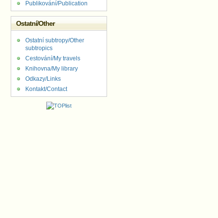
Publikování/Publication
Ostatní/Other
Ostatní subtropy/Other
subtropics
Cestování/My travels
Knihovna/My library
Odkazy/Links
Kontakt/Contact