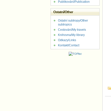
Publikování/Publication
Ostatní/Other
Ostatní subtropy/Other
subtropics
Cestování/My travels
Knihovna/My library
Odkazy/Links
Kontakt/Contact