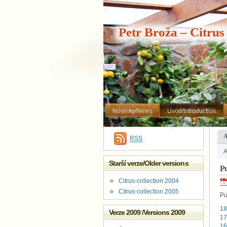
Petr Broža – Citrus
Novinky/News
Uvod/Introduction
A
RSS
A
Starší verze/Older versions
Pu
Citrus-collection 2004
Citrus-collection 2005
Pu
18
Verze 2009 /Versions 2009
17
16