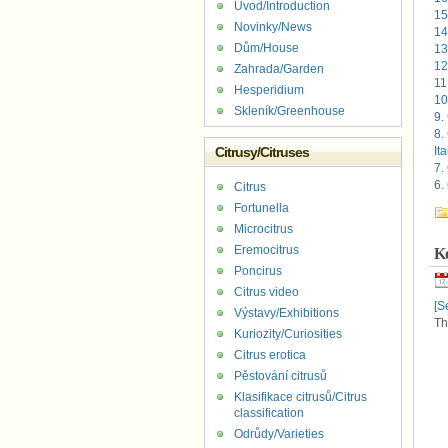
Úvod/Introduction
15
Novinky/News
14
Dům/House
13
12
Zahrada/Garden
11
Hesperidium
10
Skleník/Greenhouse
9.
8.
Citrusy/Citruses
It
7.
6.
Citrus
Fortunella
Microcitrus
Eremocitrus
Ko
Poncirus
Citrus video
[S
Výstavy/Exhibitions
T
Kuriozity/Curiosities
Citrus erotica
Pěstování citrusů
Klasifikace citrusů/Citrus
classification
Odrůdy/Varieties