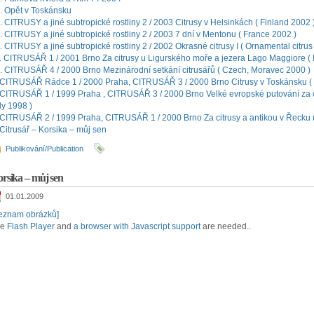
. Opět v Toskánsku
. CITRUSY a jiné subtropické rostliny 2 / 2003 Citrusy v Helsinkách ( Finland 2002 
. CITRUSY a jiné subtropické rostliny 2 / 2003 7 dní v Mentonu ( France 2002 )
. CITRUSY a jiné subtropické rostliny 2 / 2002 Okrasné citrusy I ( Ornamental citrus 
. CITRUSÁŘ 1 / 2001 Brno Za citrusy u Ligurského moře a jezera Lago Maggiore ( It
. CITRUSÁŘ 4 / 2000 Brno Mezinárodní setkání citrusářů ( Czech, Moravec 2000 )
 CITRUSÁŘ Rádce 1 / 2000 Praha, CITRUSÁŘ 3 / 2000 Brno Citrusy v Toskánsku ( I
 CITRUSÁŘ 1 / 1999 Praha , CITRUSÁŘ 3 / 2000 Brno Velké evropské putování za ci
aly 1998 )
 CITRUSÁŘ 2 / 1999 Praha, CITRUSÁŘ 1 / 2000 Brno Za citrusy a antikou v Řecku 
 Citrusář – Korsika – můj sen
Publikování/Publication
rsika – můj sen
01.01.2009
eznam obrázků]
he
Flash Player
and
a browser with Javascript support
are needed..