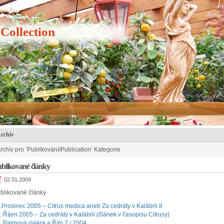
 Collection
rchív
rchív pro ‘Publikování/Publication’ Kategorie
blikované články
02.01.2009
blikované články
.Prosinec 2005 – Citrus medica aneb Za cedráty v Kalábrii II
. Říjen 2005 – Za cedráty v Kalábrii (článek v časopisu Citrusy)
. Palmová riviéra a Řím 7 / 2004